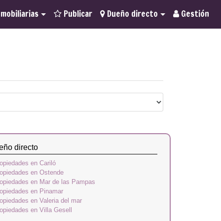
mobiliarias
Publicar
Dueño directo
Gestión
eño directo
opiedades en Cariló
opiedades en Ostende
opiedades en Mar de las Pampas
opiedades en Pinamar
opiedades en Valeria del mar
opiedades en Villa Gesell