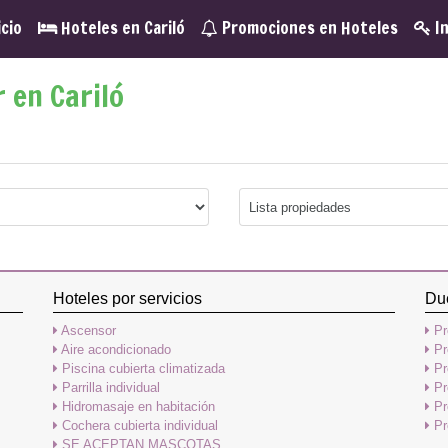
icio
Hoteles en Cariló
Promociones en Hoteles
In
 en Cariló
Hoteles por servicios
Du
Ascensor
Pr
Aire acondicionado
Pr
Piscina cubierta climatizada
Pr
Parrilla individual
Pr
Hidromasaje en habitación
Pr
Cochera cubierta individual
Pr
SE ACEPTAN MASCOTAS